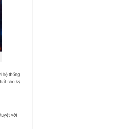
i hệ thống
nhất cho kỳ
tuyệt vời