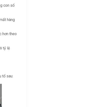
ng con số
 mất hàng
ác hơn theo
i tỷ lệ
 tố sau: