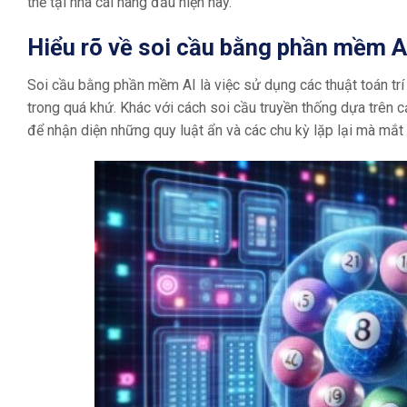
thế tại nhà cái hàng đầu hiện nay.
Hiểu rõ về soi cầu bằng phần mềm AI
Soi cầu bằng phần mềm AI là việc sử dụng các thuật toán trí t
trong quá khứ. Khác với cách soi cầu truyền thống dựa trên
để nhận diện những quy luật ẩn và các chu kỳ lặp lại mà mắt 