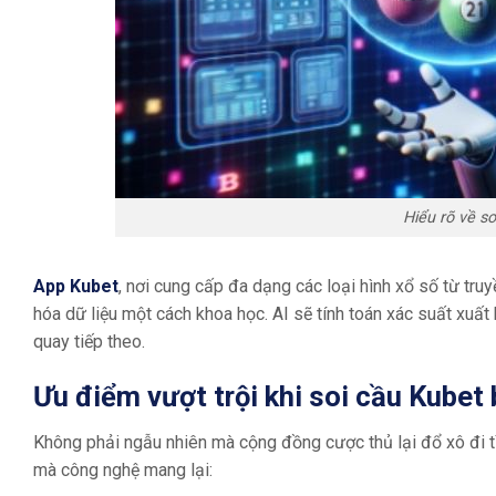
Hiểu rõ về s
App Kubet
, nơi cung cấp đa dạng các loại hình xổ số từ tru
hóa dữ liệu một cách khoa học. AI sẽ tính toán xác suất xuất
quay tiếp theo.
Ưu điểm vượt trội khi soi cầu Kube
Không phải ngẫu nhiên mà cộng đồng cược thủ lại đổ xô đi tì
mà công nghệ mang lại: