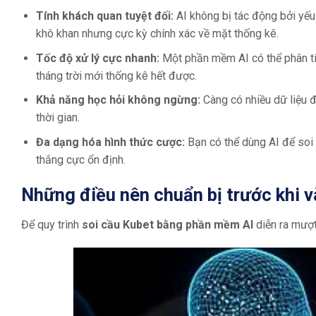
Tính khách quan tuyệt đối:
AI không bị tác động bởi yếu
khô khan nhưng cực kỳ chính xác về mặt thống kê.
Tốc độ xử lý cực nhanh:
Một phần mềm AI có thể phân tíc
tháng trời mới thống kê hết được.
Khả năng học hỏi không ngừng:
Càng có nhiều dữ liệu đ
thời gian.
Đa dạng hóa hình thức cược:
Bạn có thể dùng AI để soi c
thắng cực ổn định.
Những điều nên chuẩn bị trước khi 
Để quy trình
soi cầu Kubet bằng phần mềm AI
diễn ra mượt